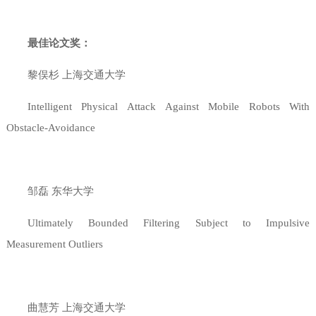
最佳论文奖：
黎俣杉 上海交通大学
Intelligent Physical Attack Against Mobile Robots With
Obstacle-Avoidance
邹磊 东华大学
Ultimately Bounded Filtering Subject to Impulsive
Measurement Outliers
曲慧芳 上海交通大学